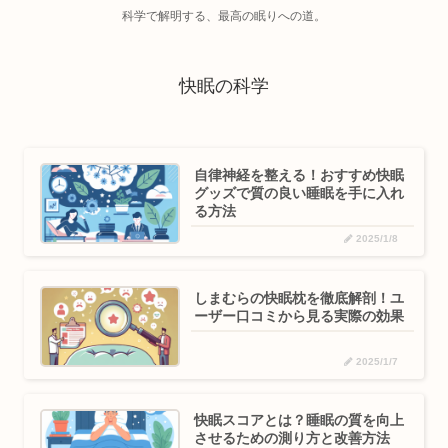
科学で解明する、最高の眠りへの道。
快眠の科学
自律神経を整える！おすすめ快眠
グッズで質の良い睡眠を手に入れ
る方法
2025/1/8
しまむらの快眠枕を徹底解剖！ユ
ーザー口コミから見る実際の効果
2025/1/7
快眠スコアとは？睡眠の質を向上
させるための測り方と改善方法