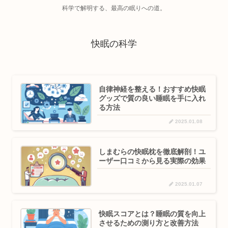
科学で解明する、最高の眠りへの道。
快眠の科学
自律神経を整える！おすすめ快眠
グッズで質の良い睡眠を手に入れ
る方法
2025.01.08
しまむらの快眠枕を徹底解剖！ユ
ーザー口コミから見る実際の効果
2025.01.07
快眠スコアとは？睡眠の質を向上
させるための測り方と改善方法